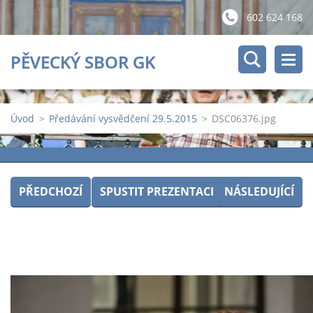
602 624 168
PĚVECKÝ SBOR GK
Úvod
>
Předávání vysvědčení 29.5.2015
>
DSC06376.jpg
PŘEDCHOZÍ
SPUSTIT PREZENTACI
NÁSLEDUJÍCÍ