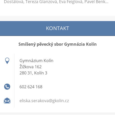
Dostálová, Tereza Glanzová, Eva Feiglová, Pavel Benk...
KONTAKT
Smíšený pěvecký sbor Gymnázia Kolín
Gymnázium Kolín
Žižkova 162
280 31, Kolín 3
602 624 168
eliska.s
erakova@
gkolin.c
z